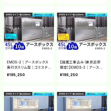
A】
製大型ゴミ箱 屋外用ダス
トボックス
EMDS-2｜アースボックス
【設置工事込み（東京近郊
奥行きスリム型｜ゴミステ
限定）】EMDS-2｜アースボ
ーション ステンレス製大型
ックス 奥行きスリム型｜ゴ
¥195,250
¥195,250
ゴミ箱【完成品】【大型商品
ミステーション ステンレス
A】
製大型ゴミ箱 屋外用 ダス
トボックス