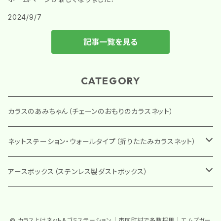
2024/9/7
記事一覧を見る
CATEGORY
カラスのあみちゃん（チェーンのおもりのカラスネット）
ネットステーション・ウォールタイプ（折りたたみカラスネット）
通常配送
アースボックス（ステンレス製ダストボックス）
設置工事込み
ダンパー式のレギュラータイプ(EMD)
© カラスよけネット&ゴミステーション｜市区町村で多数採用｜エムズガー