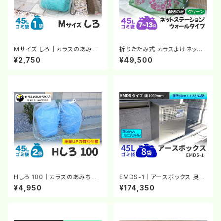
Mサイズ しろ｜カラスのあみち
折りたたみ式 カラスよけネット
ゃん®｜カラスよけネット｜チェ
｜ネットステーション・ウォール
¥2,750
¥49,500
ーンのおもり｜白いネット｜カラ
タイプ（グリーン）｜カラスのあ
ス対策
みちゃん®｜ゴミステーション
Hしろ 100｜カラスのあみちゃ
EMDS-1｜アースボックス 奥行
ん®｜カラスよけネット｜チェー
きスリム型｜ゴミステーション
¥4,950
¥174,350
ンのおもり｜白いネット｜カラス
ステンレス製大型ゴミ箱【完成
対策
品】【大型商品A】