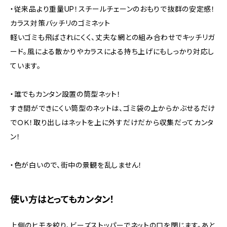
・従来品より重量UP！スチールチェーンのおもりで抜群の安定感！
カラス対策バッチリのゴミネット
軽いゴミも飛ばされにくく、丈夫な網との組み合わせでキッチリガ
ード。風による散かりやカラスによる持ち上げにもしっかり対応し
ています。
・誰でもカンタン設置の筒型ネット！
すき間ができにくい筒型のネットは、ゴミ袋の上からかぶせるだけ
でＯＫ！取り出しはネットを上に外すだけだから収集だってカンタ
ン！
・色が白いので、街中の景観を乱しません！
使い方はとってもカンタン！
上側のヒモを絞り、ビーズストッパーでネットの口を閉じます。あと