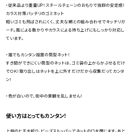
・従来品より重量UP！スチールチェーンのおもりで抜群の安定感！
カラス対策バッチリのゴミネット
軽いゴミも飛ばされにくく、丈夫な網との組み合わせでキッチリガ
ード。風による散かりやカラスによる持ち上げにもしっかり対応し
ています。
・誰でもカンタン設置の筒型ネット！
すき間ができにくい筒型のネットは、ゴミ袋の上からかぶせるだけ
でＯＫ！取り出しはネットを上に外すだけだから収集だってカンタ
ン！
・色が白いので、街中の景観を乱しません！
使い方はとってもカンタン！
上側のヒモを絞り、ビーズストッパーでネットの口を閉じます。あと