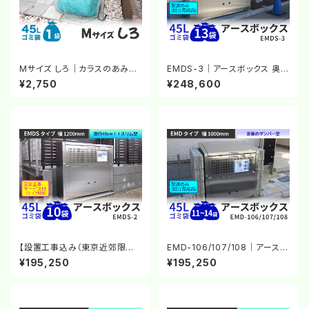
Mサイズ しろ｜カラスのあみち
EMDS-3｜アースボックス 奥
ゃん®｜カラスよけネット｜チェ
行きスリム型｜ゴミステーション
¥2,750
¥248,600
ーンのおもり｜白いネット｜カラ
ステンレス製大型ゴミ箱【完成
ス対策
品】【大型商品A】
【設置工事込み（東京近郊限
EMD-106/107/108｜アースボ
定）】EMDS-2｜アースボックス
ックス｜ゴミステーション ステン
¥195,250
¥195,250
奥行きスリム型｜ゴミステーショ
レス製大型ダストボックス【完成
ン ステンレス製大型ゴミ箱 屋
品】【大型商品A】
外用 ダストボックス